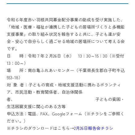
令和６年度赤い羽根共同募金配分事業の助成を受け実施した、
「地域・医療・福祉が連携した子どもの居場所づくりと多機能
支援事業」の取り組み状況を報告すると共に、子ども達が安
全・安心で自分らしく過ごせる地域の居場所について考える会
です。
日 時：令和７年２月26日（水） 13：30～15：30（※受付
13：00～）
場 所：南白亀ふれあいセンター（千葉県長生郡白子町牛込
553-18）
対 象 者：子どもの育成・地域支援活動に携わるボランティ
ア、市民活動・教育関係者、自治体関係
者、 子どもの貧困・
生活困窮支援に関心のある方等
申込方法：電話、FAX、Googleフォーム（※チラシをご参照く
ださい。）
※チラシのダウンロードはこちら→
2月26日報告会チラシ